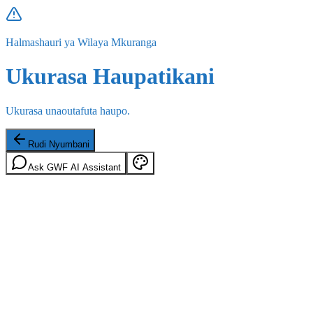
Halmashauri ya Wilaya Mkuranga
Ukurasa Haupatikani
Ukurasa unaoutafuta haupo.
Rudi Nyumbani
Ask GWF AI Assistant