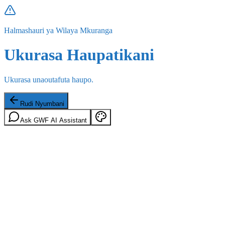
Halmashauri ya Wilaya Mkuranga
Ukurasa Haupatikani
Ukurasa unaoutafuta haupo.
Rudi Nyumbani
Ask GWF AI Assistant