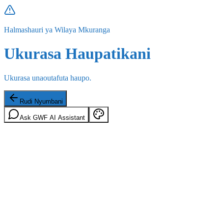
Halmashauri ya Wilaya Mkuranga
Ukurasa Haupatikani
Ukurasa unaoutafuta haupo.
Rudi Nyumbani
Ask GWF AI Assistant